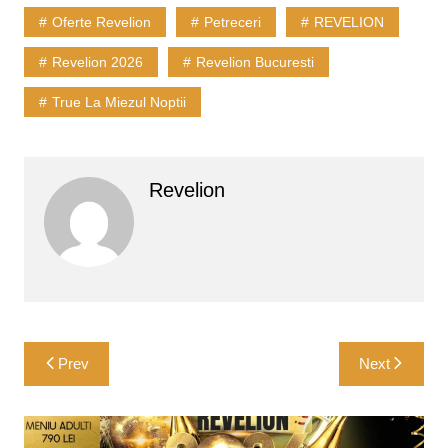
Oferte Revelion
Petreceri
REVELION
Revelion 2026
Revelion Bucuresti
True La Miezul Noptii
Revelion
Navigare
Prev
Next
în
articole