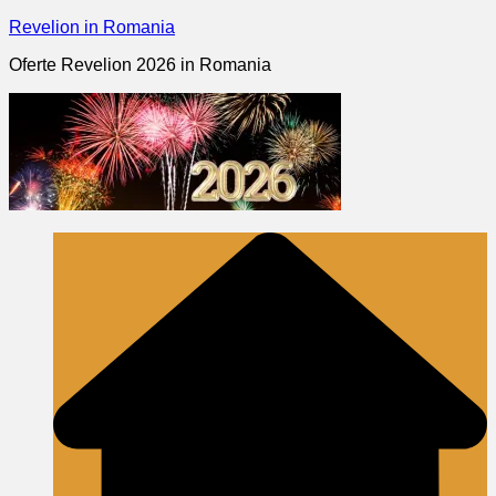
Skip
Revelion in Romania
to
Oferte Revelion 2026 in Romania
content