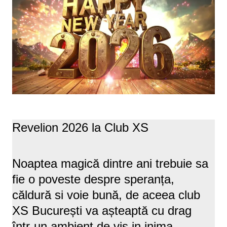
Revelion 2026 la Club XS
Noaptea magică dintre ani trebuie sa
fie o poveste despre speranța,
căldură si voie bună, de aceea club
XS București va așteaptă cu drag
într-un ambient de vis in inima