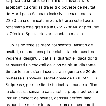
surpriza de striptease feminin) si aniversari. Te
asteptam cu drag sa traiesiti o poveste de neuitat
de Marti pana Sambata inclusiv incepand cu ora
22:30 pana dimineata in zori. Intrarea este libera,
rezervarea este gratuita la 0769778644 iar preturile
si Ofertele Specialete vor incanta la maxim
Club Xs doreste sa ofere noi senzatii, amintiri de
neuitat, un nou concept de club, atat din punct de
vedere al designului cat si al distractiei, daca doriti
sa savurati un cocktail delicios de hit-uri din toate
timpurile, atmosfera incendiara asigurata de 20 de
hostesse si show-uri senzationale de LAP DANCE si
Striptease, petrecerile de burlaci sau burlacite fiind
la ele acasa, senzatia ca sunteti la propia petrecere
intr-un ambient de neuitat, garnisul perfect fiind
asigurat de o iesire in oras, intr-un club unde poti