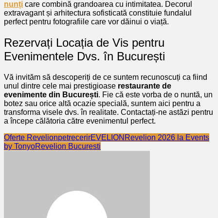
nunți
care combină grandoarea cu intimitatea. Decorul
extravagant și arhitectura sofisticată constituie fundalul
perfect pentru fotografiile care vor dăinui o viață.
Rezervați Locația de Vis pentru
Evenimentele Dvs. în București
Vă invităm să descoperiți de ce suntem recunoscuți ca fiind
unul dintre cele mai prestigioase
restaurante de
evenimente din București
. Fie că este vorba de o nuntă, un
botez sau orice altă ocazie specială, suntem aici pentru a
transforma visele dvs. în realitate. Contactați-ne astăzi pentru
a începe călătoria către evenimentul perfect.
Oferte Revelion
petreceri
rEVELION
Revelion 2026 la Events
by Tonyo
Revelion Bucuresti