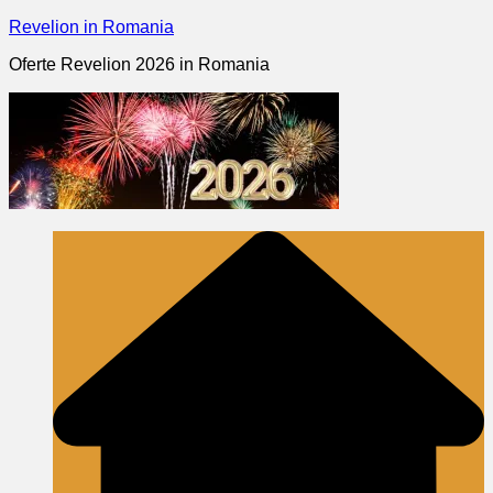
Skip
Revelion in Romania
to
Oferte Revelion 2026 in Romania
content