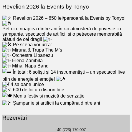
Revelion 2026 la Events by Tonyo
Revelion 2026 – 650 lei/persoană la Events by Tonyo!
Petrece noaptea dintre ani într-o atmosferă de poveste, cu
șampanie, spectacol de artificii și o petrecere memorabilă
alături de cei dragi!
Pe scenă vor urca:
Miruna & Trupa The M’s
Orchestra Libanezu
Elena Zambila
Mihai Napu Band
În total: 6 soliști și 14 instrumentiști – un spectacol live
plin de energie și emoție!
4 saloane unice
600 de locuri disponibile
Meniu festiv și muzică de senzație
Șampanie și artificii la cumpăna dintre ani
Rezervări
+40 (723) 170 007