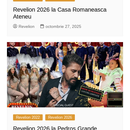
Revelion 2026 la Casa Romaneasca
Ateneu
Revelion
octombrie 27, 2025
Revelion 2022
Revelion 2026
Revelion 2026 la Pedros Grande