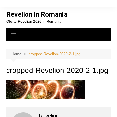
Skip
to
Revelion in Romania
content
Oferte Revelion 2026 in Romania
Home
cropped-Revelion-2020-2-1.jpg
cropped-Revelion-2020-2-1.jpg
Revelion