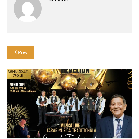
Navigare
Prev
în
articole