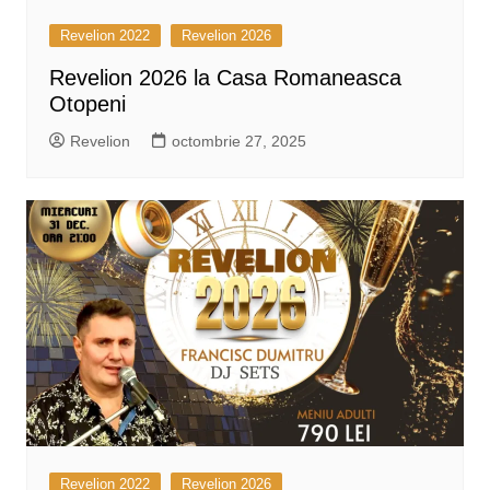
Revelion 2022
Revelion 2026
Revelion 2026 la Casa Romaneasca
Otopeni
Revelion
octombrie 27, 2025
Revelion 2022
Revelion 2026