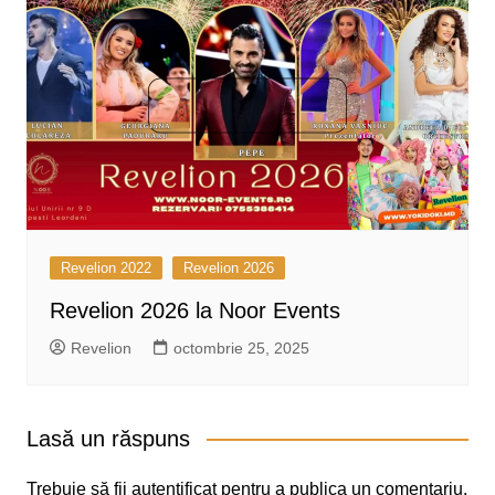
Revelion 2022
Revelion 2026
Revelion 2026 la Noor Events
Revelion
octombrie 25, 2025
Lasă un răspuns
Trebuie să fii
autentificat
pentru a publica un comentariu.