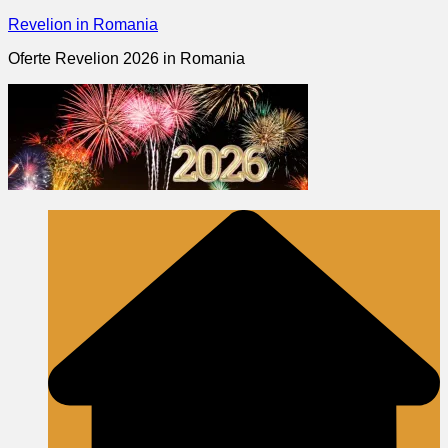
Skip
Revelion in Romania
to
Oferte Revelion 2026 in Romania
content