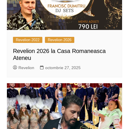
Revelion 2022
Revelion 2026
Revelion 2026 la Casa Romaneasca
Ateneu
Revelion
octombrie 27, 2025