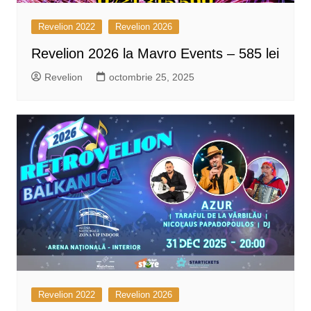
Revelion 2022
Revelion 2026
Revelion 2026 la Mavro Events – 585 lei
Revelion
octombrie 25, 2025
Revelion 2022
Revelion 2026