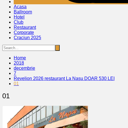
Acasa
Ballroom
Hotel
Club
Restaurant
Corporate
Craciun 2025
Home
2018
decembrie
7
Revelion 2026 restaurant La Nasu DOAR 530 LEI
01
01