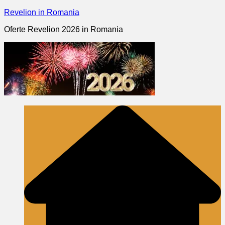
Skip
Revelion in Romania
to
Oferte Revelion 2026 in Romania
content