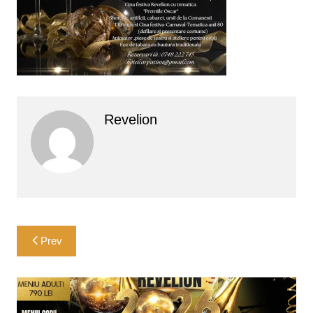
Revelion
Navigare
Prev
în
articole