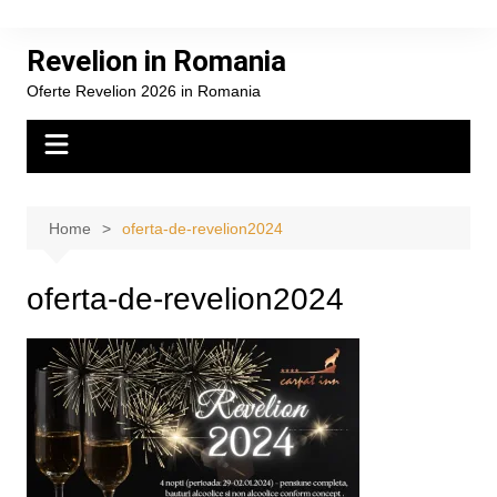
Skip
to
Revelion in Romania
content
Oferte Revelion 2026 in Romania
Home
oferta-de-revelion2024
oferta-de-revelion2024