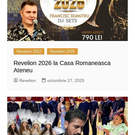
Revelion 2022
Revelion 2026
Revelion 2026 la Casa Romaneasca
Ateneu
Revelion
octombrie 27, 2025