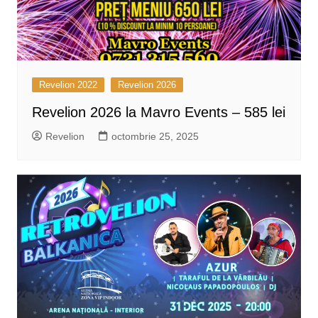
Revelion 2022
Revelion 2026
Revelion 2026 la Mavro Events – 585 lei
Revelion
octombrie 25, 2025