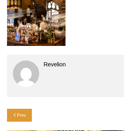
Revelion
Navigare
Prev
în