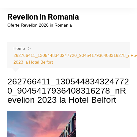
Skip
to
Revelion in Romania
content
Oferte Revelion 2026 in Romania
Home
262766411_1305448343247720_9045417936408316278_nRev
2023 la Hotel Belfort
262766411_130544834324772
0_9045417936408316278_nR
evelion 2023 la Hotel Belfort