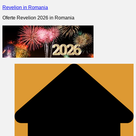
Skip
Revelion in Romania
to
Oferte Revelion 2026 in Romania
content