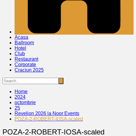
Acasa
Ballroom
Hotel
Club
Restaurant
Corporate
Craciun 2025
Home
2024
octombrie
25
Revelion 2026 la Noor Events
POZA-2-ROBERT-IOSA-scaled
POZA-2-ROBERT-IOSA-scaled