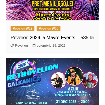
Revelion 2022
Revelion 2026
Revelion 2026 la Mavro Events – 585 lei
Revelion
octombrie 25, 2025