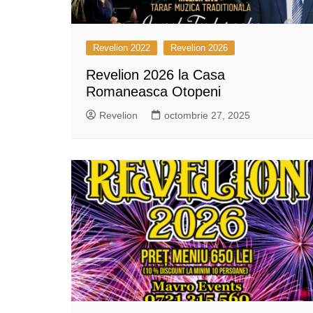
Revelion 2022
Revelion 2026
Revelion 2026 la Casa
Romaneasca Otopeni
Revelion
octombrie 27, 2025