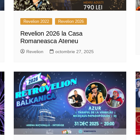
Revelion 2022
Revelion 2026
Revelion 2026 la Casa
Romaneasca Ateneu
Revelion
octombrie 27, 2025