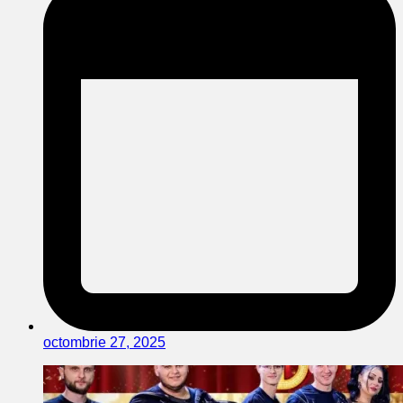
octombrie 27, 2025