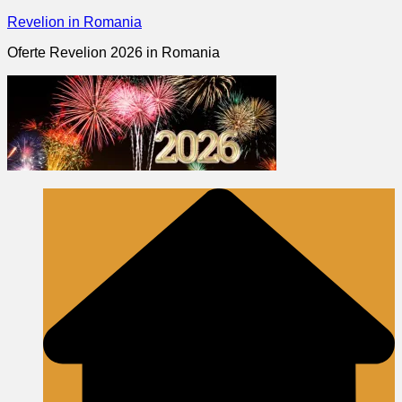
Skip
Revelion in Romania
to
Oferte Revelion 2026 in Romania
content