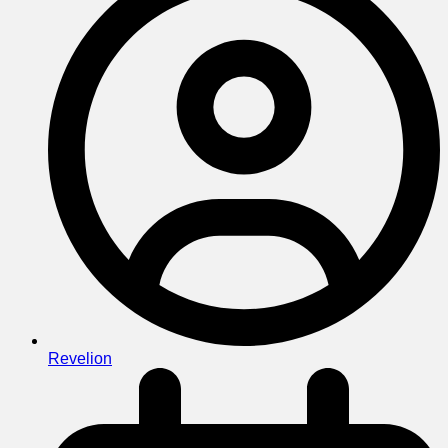
Revelion