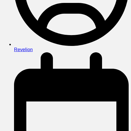
Revelion