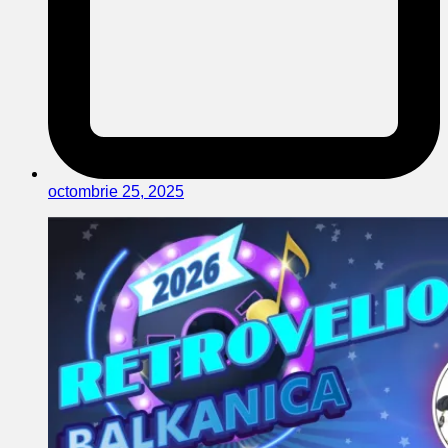
octombrie 25, 2025