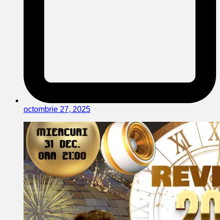
octombrie 27, 2025