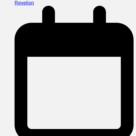
Revelion