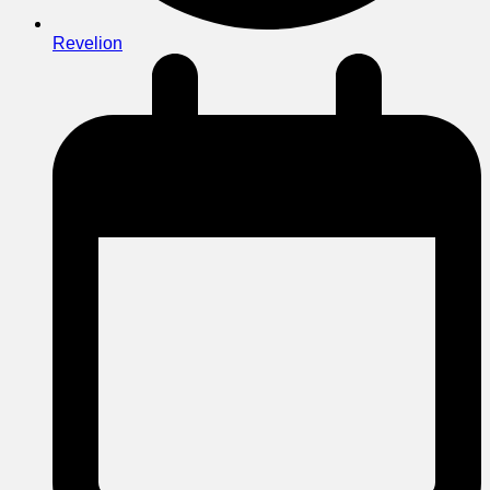
Revelion