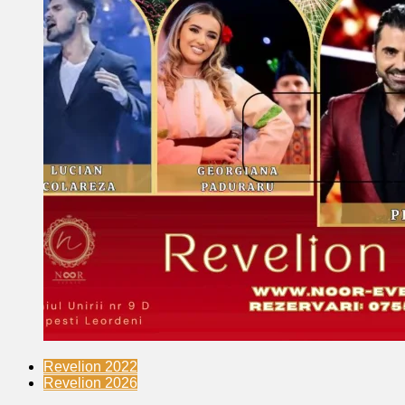
Revelion 2022
Revelion 2026