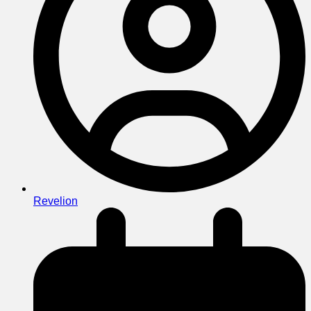
Revelion