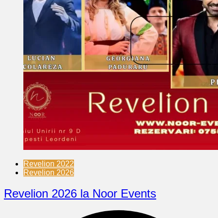
Revelion 2022
Revelion 2026
Revelion 2026 la Noor Events