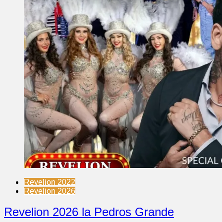
Revelion 2022
Revelion 2026
Revelion 2026 la Pedros Grande