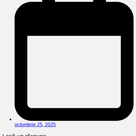
octombrie 25, 2025