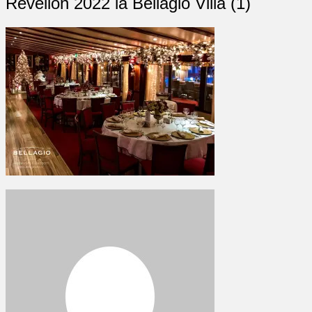
Revelion 2022 la Bellagio Villa (1)