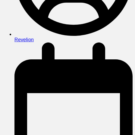
Revelion