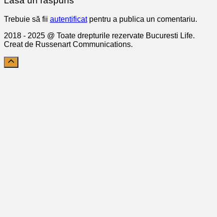
Lasă un răspuns
Trebuie să fii
autentificat
pentru a publica un comentariu.
2018 - 2025 @ Toate drepturile rezervate Bucuresti Life.
Creat de Russenart Communications.