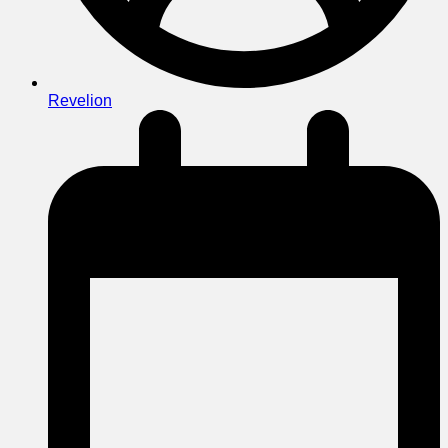
Revelion