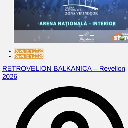
Revelion 2022
Revelion 2026
RETROVELION BALKANICA – Revelion
2026