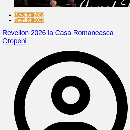
Revelion 2022
Revelion 2026
Revelion 2026 la Casa Romaneasca
Otopeni