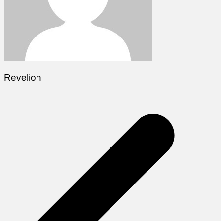
Revelion
Navigare
în
articole