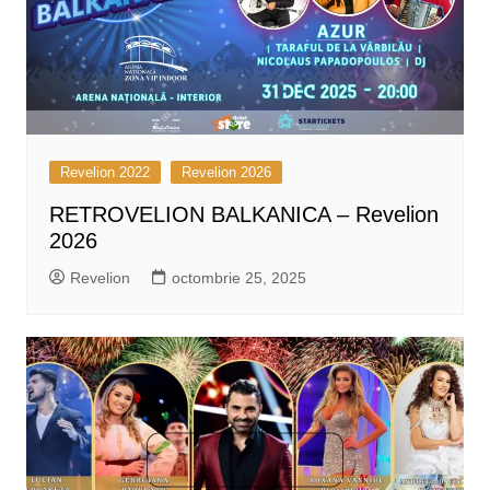
Revelion 2022
Revelion 2026
RETROVELION BALKANICA – Revelion
2026
Revelion
octombrie 25, 2025