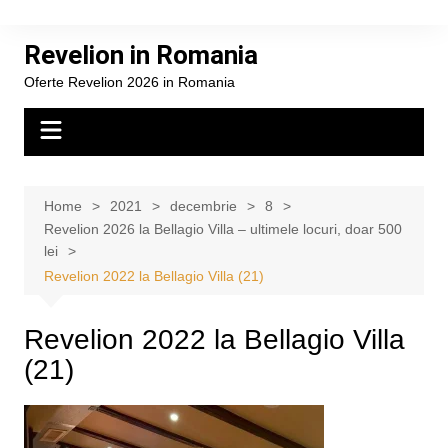
Skip
to
Revelion in Romania
content
Oferte Revelion 2026 in Romania
Home
2021
decembrie
8
Revelion 2026 la Bellagio Villa – ultimele locuri, doar 500
lei
Revelion 2022 la Bellagio Villa (21)
Revelion 2022 la Bellagio Villa
(21)