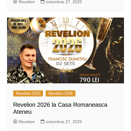
Revelion
octombrie 27, 2025
Revelion 2022
Revelion 2026
Revelion 2026 la Casa Romaneasca
Ateneu
Revelion
octombrie 27, 2025