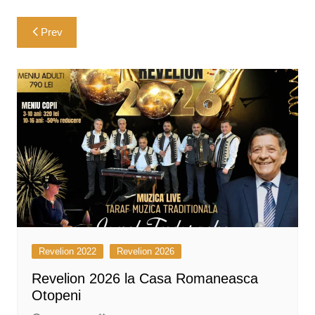
Navigare
Prev
în
articole
Revelion 2022
Revelion 2026
Revelion 2026 la Casa Romaneasca
Otopeni