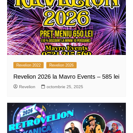
Revelion 2022
Revelion 2026
Revelion 2026 la Mavro Events – 585 lei
Revelion
octombrie 25, 2025