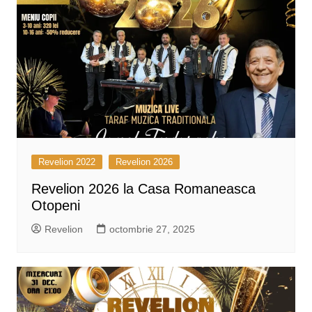
Revelion 2022
Revelion 2026
Revelion 2026 la Casa Romaneasca
Otopeni
Revelion
octombrie 27, 2025