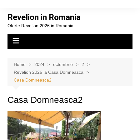
Skip
to
Revelion in Romania
content
Oferte Revelion 2026 in Romania
Home
2024
octombrie
2
Revelion 2026 la Casa Domneasca
Casa Domneasca2
Casa Domneasca2