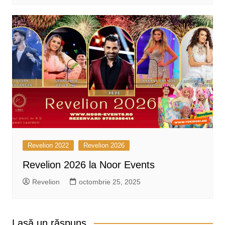
Revelion 2022
Revelion 2026
Revelion 2026 la Noor Events
Revelion
octombrie 25, 2025
Lasă un răspuns