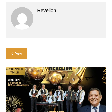
Revelion
Navigare
Prev
în
articole